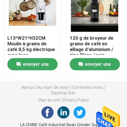
Broyeur de café de Doserless
broyeur de café commerciale
L13*W21*H32CM
120 g de broyeur de
Moulin à grains de
grains de café en
café 8,5 kg électrique
alliage d'aluminium /
Broyeur de café d'écran tactile
avec logo
zinc Blanc / noir
personnalisé
envoyer une
envoyer une
Broyeur de café de ménage
demande
demande
Expresso Bean Grinder
Aperçu
Au sujet de nous
Contactez-nous
Desktop Site
Plan du site
Privacy Policy
Broyeur de café extérieure
Broyeur de café de main
LA CHINE Café industriel Bean Grinder Supplier.