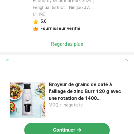
Economy Industrial Park 2029，
Fenghua District，Ningbo ,LA
CHINE
5.0
Fournisseur vérifié
Regardez plus
Broyeur de grains de café à
l'alliage de zinc Burr 120 g avec
une rotation de 1400
rouleaux/minute
MOQ： negotiate
Continuer