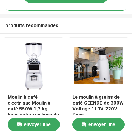
produits recommandés
Maison
Moulin à café
Le moulin à grains de
électrique Moulin à
café GEENDE de 300W
café 550W 1,7 kg
Voltage 110V-220V
Produits
Fabrication en ligne de
Dans
volume de réservoir
L13*W21*H32CM
envoyer une
envoyer une
VR Show