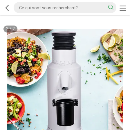
2
/
2