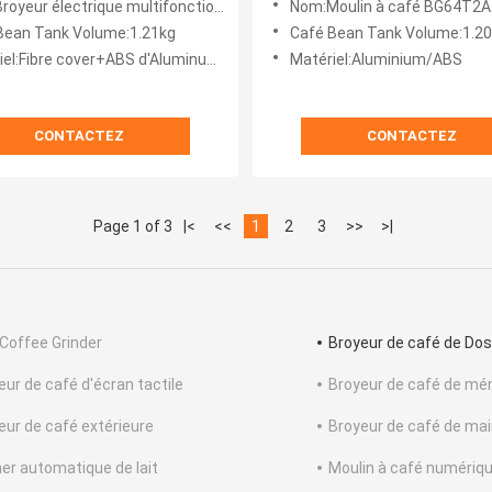
ur électrique multifonctionnelle de grain de café
Nom:Moulin à café BG64T2A
fonction
Bean Tank Volume:1.21kg
Café Bean Tank Volume:1.20
l:Fibre cover+ABS d'Aluminum+Carbon
Matériel:Aluminium/ABS
CONTACTEZ
CONTACTEZ
Page 1 of 3
|<
<<
1
2
3
>>
>|
 Coffee Grinder
Broyeur de café de Dos
eur de café d'écran tactile
Broyeur de café de mé
eur de café extérieure
Broyeur de café de ma
her automatique de lait
Moulin à café numériq