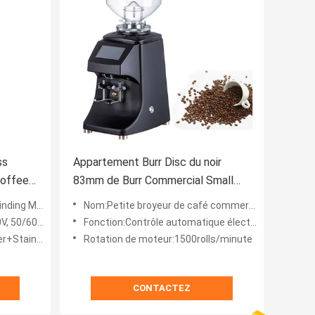
ss
Appartement Burr Disc du noir
Coffee
83mm de Burr Commercial Small
Coffee Grinder
n de moulin
Nom:Petite broyeur de café commerciale
 50/60Hz
Fonction:Contrôle automatique électrique
luminum+Carbon
Rotation de moteur:1500rolls/minute
CONTACTEZ