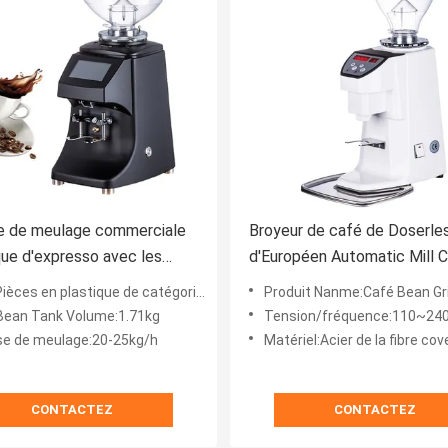
e de meulage commerciale
Broyeur de café de Doserle
que d'expresso avec les
d'Européen Automatic Mill 
 titaniques
Bean Grinding Machine
 en plastique de catégorie de l'alliage +food d'Alumnium
Produit Nanme:Café Bean Grinding Machi
Bean Tank Volume:1.71kg
Tension/fréquence:110~240V,
se de meulage:20-25kg/h
Matériel:Acier de la fibre cover+Stainless d'A
CONTACTEZ
CONTACTEZ