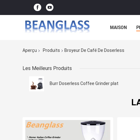
MAISON
P
Aperçu
Produits
Broyeur De Café De Doserless
Les Meilleurs Produits
Burr Doserless Coffee Grinder plat
LA