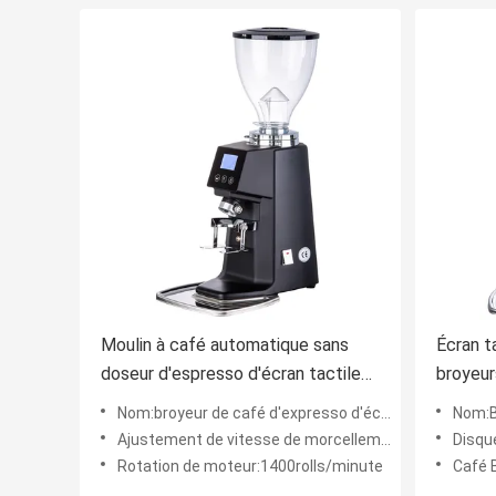
Moulin à café automatique sans
Écran t
doseur d'espresso d'écran tactile
broyeur
argenté 50HZ 60 HZ
capaci
Nom:broyeur de café d'expresso d'écran tactile
Nom:Bro
Ajustement de vitesse de morcellement:Réglable
Disqu
Rotation de moteur:1400rolls/minute
Café 