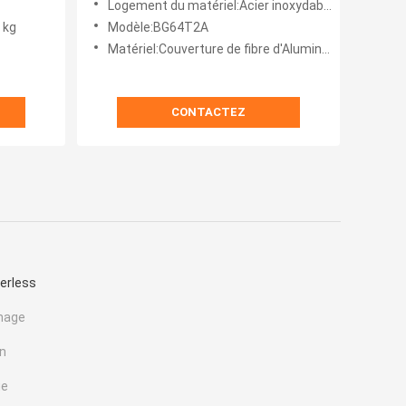
Logement du matériel:Acier inoxydable
 kg
Modèle:BG64T2A
Matériel:Couverture de fibre d'Aluminum+Carbon
CONTACTEZ
erless
nage
in
ue