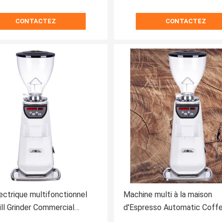
CONTACTEZ
CONTACTEZ
ectrique multifonctionnel
Machine multi à la maison
ll Grinder Commercial
d'Espresso Automatic Coff
e
broyeur de café de Doserle