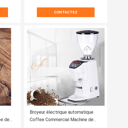
CONTACTEZ
Broyeur électrique automatique
ee de
Coffee Commercial Machine de
ss de
cafè moulu pour le café