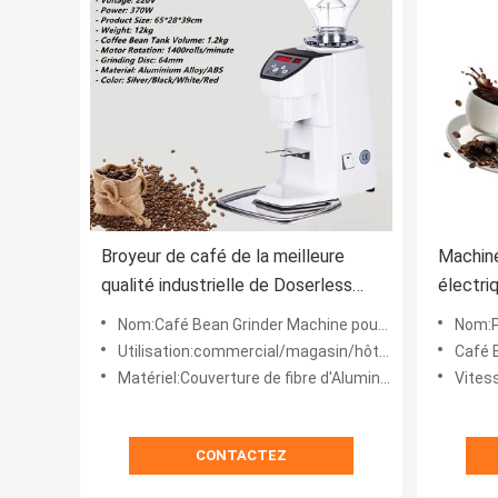
Broyeur de café de la meilleure
Machin
qualité industrielle de Doserless
électri
Kitchen Appliances
bavures
Nom:Café Bean Grinder Machine pour la cuisine
Nom:Pièces
Utilisation:commercial/magasin/hôtel/maison
Café 
Matériel:Couverture de fibre d'Aluminum+Carbon
Vites
CONTACTEZ