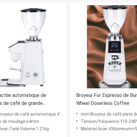
actile automatique de
Broyeur For Espresso de Bur
s de café de grande
Wheel Doserless Coffee
té
yeur de café automatique d'écran tactile
nom:Broyeur de café plate de roue de bavures po
e de meulage:64mm
Tension/fréquence:110-240V~,
Bean Tank Volume:1.21kg
Matériel:Acier d'Aluminum+S