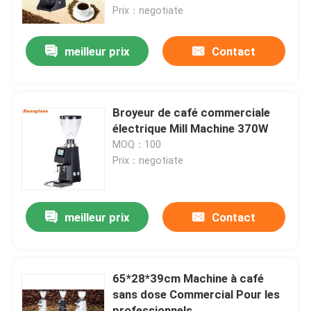
Prix：negotiate
Au sujet de nous
meilleur prix
Contact
Visite d'usine
Broyeur de café commerciale
Contrôle de qualité
électrique Mill Machine 370W
MOQ：100
Prix：negotiate
Contactez-nous
Cas
meilleur prix
Contact
Broyeur de grain de café
65*28*39cm Machine à café
sans dose Commercial Pour les
Burr Coffee Grinder
professionnels