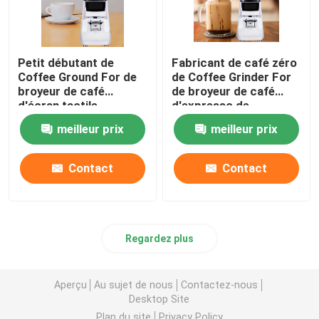
Petit débutant de
Fabricant de café zéro
Coffee Ground For de
de Coffee Grinder For
broyeur de café
de broyeur de café
d'écran tactile
d'expresso de
d'expresso de niveau
conservation
meilleur prix
meilleur prix
d'entrée
Contact
Contact
Regardez plus
Aperçu
Au sujet de nous
Contactez-nous
Desktop Site
Plan du site
Privacy Policy