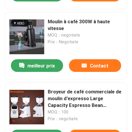
Moulin à café 300W à haute
vitesse
MOQ：negotiate
Prix：Negotiate
meilleur prix
Contact
Broyeur de café commerciale de
moulin d'expresso Large
Capacity Espresso Bean
Machine
MOQ：100
Prix：negotiate