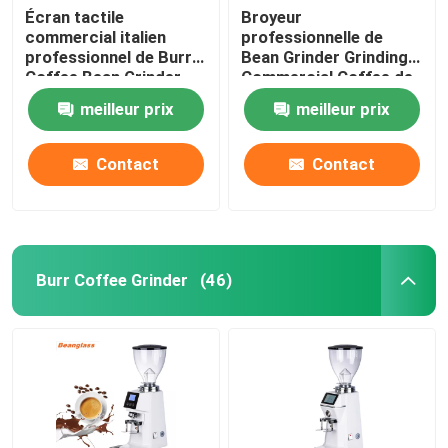
Écran tactile
Broyeur
commercial italien
professionnelle de
professionnel de Burr
Bean Grinder Grinding
Coffee Bean Grinder
Commercial Coffee de
With LED
café d'expresso
meilleur prix
meilleur prix
Contact
Contact
Burr Coffee Grinder
(46)