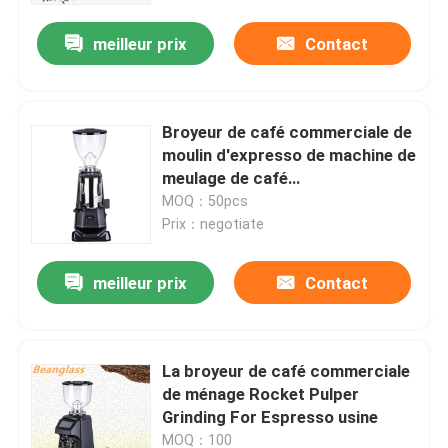
meilleur prix
Contact
Broyeur de café commerciale de
moulin d'expresso de machine de
meulage de café
d'Electricindustrial
MOQ：50pcs
Prix：negotiate
meilleur prix
Contact
Maison
La broyeur de café commerciale
Produits
de ménage Rocket Pulper
Grinding For Espresso usine
VR Show
MOQ：100