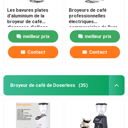
Les bavures plates
Broyeurs de café
d'aluminium de la
professionnelles
broyeur de café
électriques
d'espress d'alliage
commerciales de Burr
64mm tochscreen la
Grinder Industrial
meilleur prix
meilleur prix
broyeur
Espresso Large
Contact
Contact
Broyeur de café de Doserless
(35)