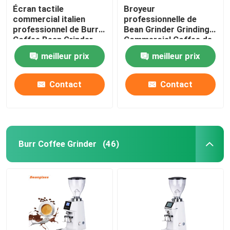
Écran tactile
Broyeur
commercial italien
professionnelle de
professionnel de Burr
Bean Grinder Grinding
Coffee Bean Grinder
Commercial Coffee de
With LED
café d'expresso
meilleur prix
meilleur prix
Contact
Contact
Burr Coffee Grinder
(46)