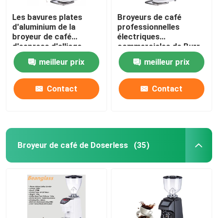
Les bavures plates
Broyeurs de café
d'aluminium de la
professionnelles
broyeur de café
électriques
d'espress d'alliage
commerciales de Burr
64mm tochscreen la
Grinder Industrial
meilleur prix
meilleur prix
broyeur
Espresso Large
Contact
Contact
Broyeur de café de Doserless
(35)