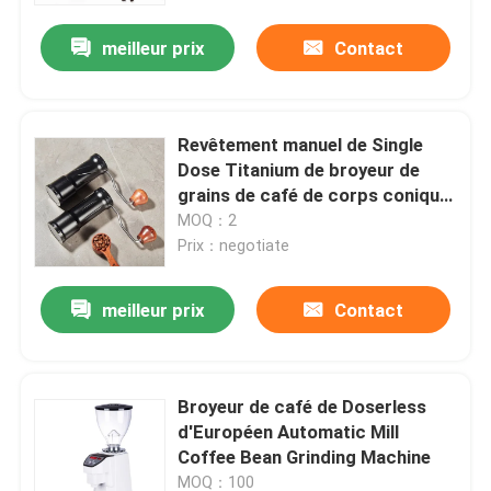
meilleur prix
Contact
Revêtement manuel de Single
Dose Titanium de broyeur de
grains de café de corps conique
d'industrie
MOQ：2
Prix：negotiate
meilleur prix
Contact
Maison
Broyeur de café de Doserless
Produits
d'Européen Automatic Mill
Coffee Bean Grinding Machine
VR Show
MOQ：100