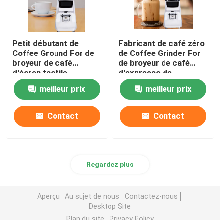
Petit débutant de
Fabricant de café zéro
Coffee Ground For de
de Coffee Grinder For
broyeur de café
de broyeur de café
d'écran tactile
d'expresso de
d'expresso de niveau
conservation
meilleur prix
meilleur prix
d'entrée
Contact
Contact
Regardez plus
Aperçu
Au sujet de nous
Contactez-nous
Desktop Site
Plan du site
Privacy Policy