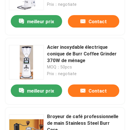
Prix：negotiate
Au sujet de nous
meilleur prix
Contact
Visite d'usine
Acier inoxydable électrique
Contrôle de qualité
conique de Burr Coffee Grinder
370W de ménage
MOQ：50pcs
Contactez-nous
Prix：negotiate
Cas
meilleur prix
Contact
Broyeur de grain de café
Broyeur de café professionnelle
de main Stainless Steel Burr
Burr Coffee Grinder
Core