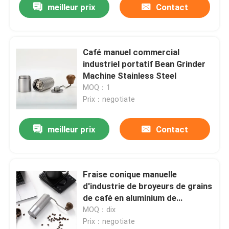
meilleur prix
Contact
Café manuel commercial
industriel portatif Bean Grinder
Machine Stainless Steel
MOQ：1
Prix：negotiate
meilleur prix
Contact
Fraise conique manuelle
d'industrie de broyeurs de grains
de café en aluminium de
revêtement titanique à dose
MOQ：dix
unique
Prix：negotiate