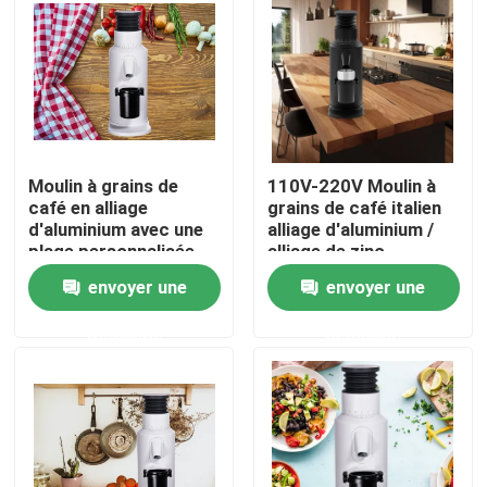
Au sujet de nous
Visite d'usine
Moulin à grains de
110V-220V Moulin à
Contrôle de qualité
café en alliage
grains de café italien
d'aluminium avec une
alliage d'aluminium /
plage personnalisée
alliage de zinc
Contactez-nous
de 110V-220V 120g
envoyer une
envoyer une
demande
demande
Cas
Broyeur de grain de café
Burr Coffee Grinder