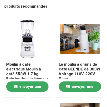
produits recommandés
Moulin à café
Le moulin à grains de
électrique Moulin à
café GEENDE de 300W
café 550W 1,7 kg
Voltage 110V-220V
Maison
Fabrication en ligne de
Dans
volume de réservoir
L13*W21*H32CM
envoyer une
envoyer une
Produits
demande
demande
VR Show