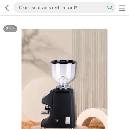
2
/
4