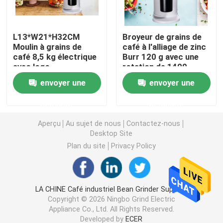
Broyeur de café de Doserless
L13*W21*H32CM
Broyeur de grains de
Moulin à grains de
café à l'alliage de zinc
café 8,5 kg électrique
Burr 120 g avec une
broyeur de café commerciale
avec logo
rotation de 1400
personnalisé
rouleaux/minute
envoyer une
envoyer une
Broyeur de café d'écran tactile
demande
demande
Broyeur de café de ménage
Aperçu
Au sujet de nous
Contactez-nous
Desktop Site
Plan du site
Privacy Policy
Expresso Bean Grinder
Broyeur de café extérieure
LA CHINE Café industriel Bean Grinder Supplier.
Copyright © 2026 Ningbo Grind Electric
Appliance Co., Ltd. All Rights Reserved.
Broyeur de café de main
Developed by
ECER