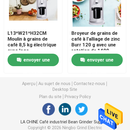
Broyeur de café de Doserless
L13*W21*H32CM
Broyeur de grains de
broyeur de café commerciale
Moulin à grains de
café à l'alliage de zinc
café 8,5 kg électrique
Burr 120 g avec une
avec logo
rotation de 1400
Broyeur de café d'écran tactile
personnalisé
rouleaux/minute
envoyer une
envoyer une
Broyeur de café de ménage
demande
demande
Aperçu
Au sujet de nous
Contactez-nous
Expresso Bean Grinder
Desktop Site
Plan du site
Privacy Policy
Broyeur de café extérieure
LA CHINE Café industriel Bean Grinder Supplier.
Broyeur de café de main
Copyright © 2026 Ningbo Grind Electric