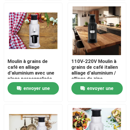
Au sujet de nous
Visite d'usine
Contrôle de qualité
Moulin à grains de
110V-220V Moulin à
café en alliage
grains de café italien
Contactez-nous
d'aluminium avec une
alliage d'aluminium /
plage personnalisée
alliage de zinc
de 110V-220V 120g
envoyer une
envoyer une
Cas
demande
demande
Broyeur de grain de café
Burr Coffee Grinder