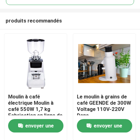
produits recommandés
Moulin à café
Le moulin à grains de
Maison
électrique Moulin à
café GEENDE de 300W
café 550W 1,7 kg
Voltage 110V-220V
Fabrication en ligne de
Dans
Produits
volume de réservoir
L13*W21*H32CM
envoyer une
envoyer une
VR Show
demande
demande