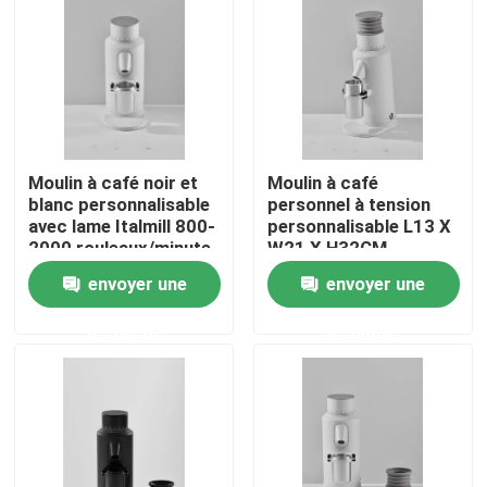
Au sujet de nous
Visite d'usine
Moulin à café noir et
Moulin à café
Contrôle de qualité
blanc personnalisable
personnel à tension
avec lame Italmill 800-
personnalisable L13 X
2000 rouleaux/minute
W21 X H32CM
Contactez-nous
de rotation
envoyer une
envoyer une
demande
demande
Cas
Broyeur de grain de café
Burr Coffee Grinder