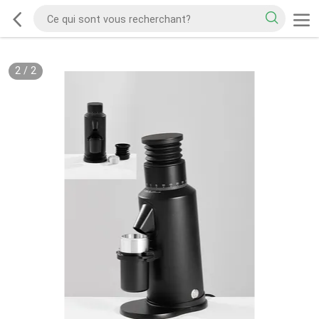
2
/
2