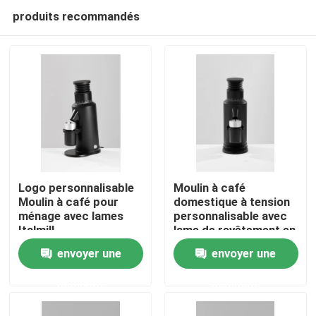
produits recommandés
Logo personnalisable
Moulin à café
Moulin à café pour
domestique à tension
ménage avec lames
personnalisable avec
Maison
Italmill
lame de revêtement en
titane
envoyer une
envoyer une
Produits
demande
demande
VR Show