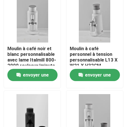
Au sujet de nous
Visite d'usine
Moulin à café noir et
Moulin à café
Contrôle de qualité
blanc personnalisable
personnel à tension
avec lame Italmill 800-
personnalisable L13 X
2000 rouleaux/minute
W21 X H32CM
Contactez-nous
de rotation
envoyer une
envoyer une
demande
demande
Cas
Broyeur de grain de café
Burr Coffee Grinder