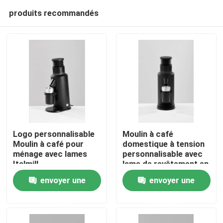
produits recommandés
Logo personnalisable
Moulin à café
Moulin à café pour
domestique à tension
ménage avec lames
personnalisable avec
Maison
Italmill
lame de revêtement en
titane
envoyer une
envoyer une
Produits
demande
demande
VR Show