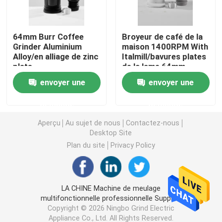
Broyeur de café de Doserless
64mm Burr Coffee
Broyeur de café de la
Grinder Aluminium
maison 1400RPM With
Alloy/en alliage de zinc
Italmill/bavures plates
broyeur de café commerciale
plats
de la lame 64mm
revêtement de
envoyer une
envoyer une
titan/SSP
Broyeur de café d'écran tactile
demande
demande
Broyeur de café de ménage
Aperçu
Au sujet de nous
Contactez-nous
Desktop Site
Plan du site
Privacy Policy
Expresso Bean Grinder
Broyeur de café extérieure
LA CHINE Machine de meulage
multifonctionnelle professionnelle Supplier.
Copyright © 2026 Ningbo Grind Electric
Broyeur de café de main
Appliance Co., Ltd. All Rights Reserved.