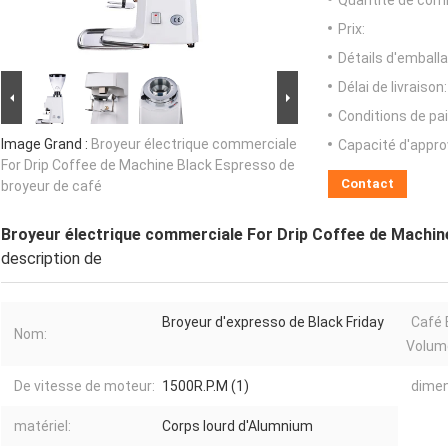
Quantité de com
Prix:
Détails d'emballa
Délai de livraison:
Conditions de pa
Image Grand :
Broyeur électrique commerciale
Capacité d'appr
For Drip Coffee de Machine Black Espresso de
Contact
broyeur de café
Broyeur électrique commerciale For Drip Coffee de Machin
description de
Broyeur d'expresso de Black Friday
Café 
Nom:
Volum
De vitesse de moteur:
1500R.P.M (1)
dimen
matériel:
Corps lourd d'Alumnium