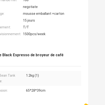
mande min:
100
negotiate
ge:
mousse emballant +carton
15 jours
iement:
T/T
ovisionnement:
1500pcs/week
e Black Espresso de broyeur de café
Bean Tank
1.2kg (1)
e:
sion:
65*28*39cm