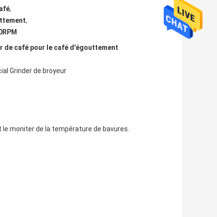
afé
,
uttement
,
00RPM
r de café pour le café d'égouttement
al Grinder de broyeur
t le moniter de la température de bavures.