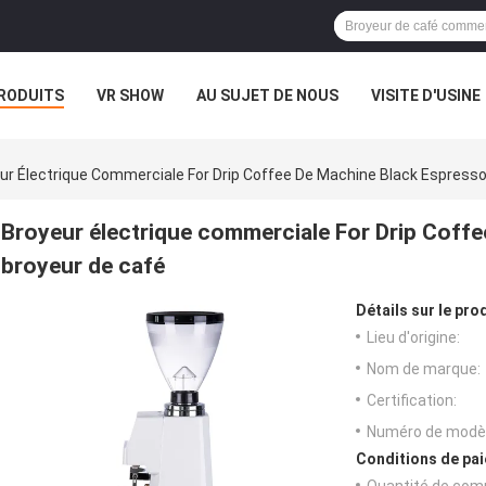
RODUITS
VR SHOW
AU SUJET DE NOUS
VISITE D'USINE
ur Électrique Commerciale For Drip Coffee De Machine Black Espress
Broyeur électrique commerciale For Drip Coff
broyeur de café
Détails sur le prod
Lieu d'origine:
Nom de marque:
Certification:
Numéro de modèl
Conditions de pai