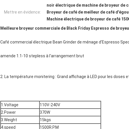
noir électrique de machine de broyeur de c
Mettre en évidence:
Broyeur de café de meilleur de café d'égo
Machine électrique de broyeur de café 15
Meilleure broyeur commerciale de Black Friday Espresso de broyeu
Café commercial électrique Bean Grinder de ménage d'Espresso Speci
amende 1.1-10 stepless à l'arrangement brut
2. La température monitering : Grand affichage à LED pour les doses e
1.Voltage
110V-240V
2.Power
370W
3.Weight
15kgs
4.speed
1500R.P.M