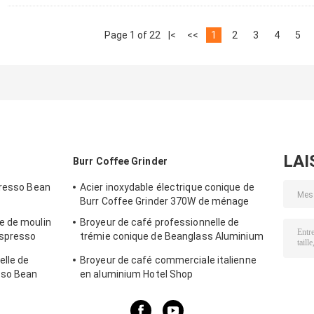
Page 1 of 22
|<
<<
1
2
3
4
5
LAI
Burr Coffee Grinder
presso Bean
Acier inoxydable électrique conique de
Burr Coffee Grinder 370W de ménage
e de moulin
Broyeur de café professionnelle de
Espresso
trémie conique de Beanglass Aluminium
Alloy
elle de
Broyeur de café commerciale italienne
sso Bean
en aluminium Hotel Shop