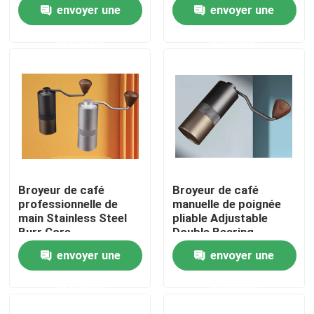
commercial portatif
envoyer une
envoyer une
lavable à manivelle
demande
demande
Au sujet de nous
Visite d'usine
Contrôle de qualité
Contactez-nous
Broyeur de café
Broyeur de café
professionnelle de
manuelle de poignée
Cas
main Stainless Steel
pliable Adjustable
Burr Core
Double Bearing
envoyer une
envoyer une
Broyeur de grain de café
demande
demande
Burr Coffee Grinder