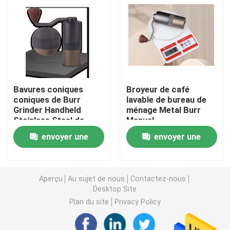
Broyeur de café de Doserless
broyeur de café commerciale
Bavures coniques
Broyeur de café
Broyeur de café d'écran tactile
coniques de Burr
lavable de bureau de
Grinder Handheld
ménage Metal Burr
Stainless Steel de
Manual
Broyeur de café de ménage
manuel portatif
envoyer une
envoyer une
Expresso Bean Grinder
demande
demande
Aperçu
Au sujet de nous
Contactez-nous
Broyeur de café extérieure
Desktop Site
Plan du site
Privacy Policy
Broyeur de café de main