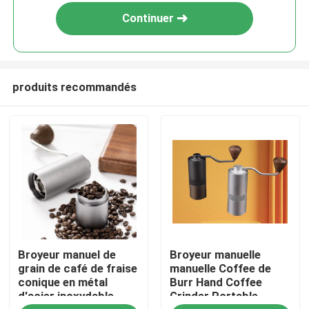
Continuer
produits recommandés
Maison
Broyeur manuel de
Broyeur manuelle
Produits
grain de café de fraise
manuelle Coffee de
conique en métal
Burr Hand Coffee
d'acier inoxydable
Grinder Portable
VR Show