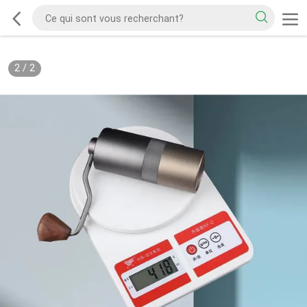
2
/
2