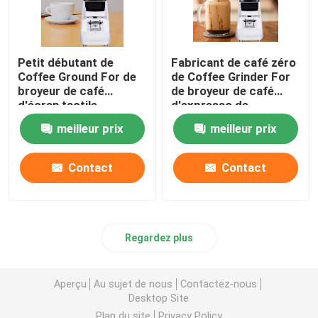
Petit débutant de
Fabricant de café zéro
Coffee Ground For de
de Coffee Grinder For
broyeur de café
de broyeur de café
d'écran tactile
d'expresso de
d'expresso de niveau
conservation
meilleur prix
meilleur prix
d'entrée
Contact
Contact
Regardez plus
Aperçu
Au sujet de nous
Contactez-nous
Desktop Site
Plan du site
Privacy Policy