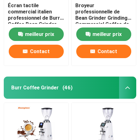
Écran tactile
Broyeur
commercial italien
professionnelle de
professionnel de Burr
Bean Grinder Grinding
Coffee Bean Grinder
Commercial Coffee de
With LED
café d'expresso
meilleur prix
meilleur prix
Contact
Contact
Burr Coffee Grinder
(46)