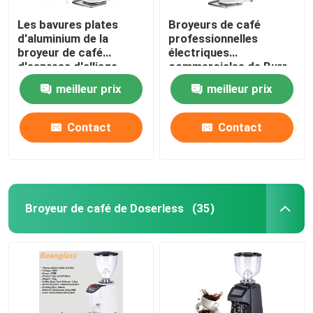
Les bavures plates
Broyeurs de café
d'aluminium de la
professionnelles
broyeur de café
électriques
d'espress d'alliage
commerciales de Burr
64mm tochscreen la
Grinder Industrial
meilleur prix
meilleur prix
broyeur
Espresso Large
Contact
Contact
Broyeur de café de Doserless
(35)