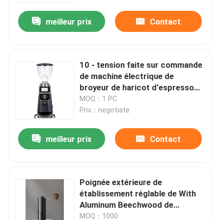
meilleur prix
Contact
10 - tension faite sur commande
de machine électrique de
broyeur de haricot d'espresso
15kg/H
MOQ：1 PC
Prix：negotiate
meilleur prix
Contact
Maison
Poignée extérieure de
Produits
établissement réglable de With
Aluminum Beechwood de
broyeur de café
VR Show
MOQ：1000