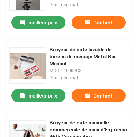
Prix：negotiate
Au sujet de nous
meilleur prix
Contact
Visite d'usine
Broyeur de café lavable de
Contrôle de qualité
bureau de ménage Metal Burr
Manual
MOQ：1000PCS
Contactez-nous
Prix：negotiate
Cas
meilleur prix
Contact
Broyeur de grain de café
Broyeur de café manuelle
commerciale de main d'Expresso
Burr Coffee Grinder
With Ceramic Burr