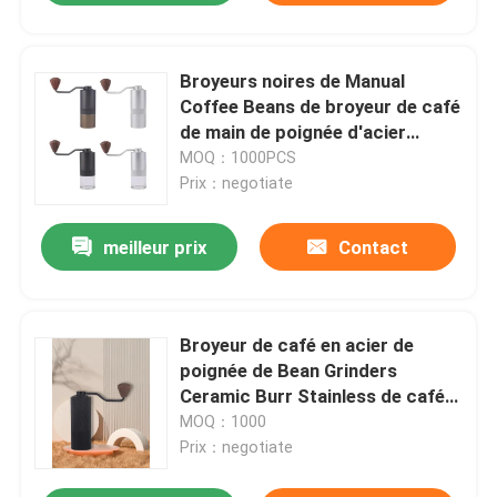
Broyeurs noires de Manual
Coffee Beans de broyeur de café
de main de poignée d'acier
inoxydable
MOQ：1000PCS
Prix：negotiate
meilleur prix
Contact
Broyeur de café en acier de
poignée de Bean Grinders
Ceramic Burr Stainless de café
manuel en verre de pots
MOQ：1000
Prix：negotiate