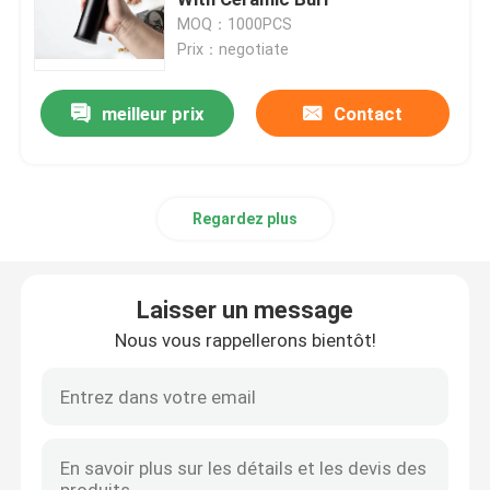
MOQ：1000PCS
Prix：negotiate
Broyeur de café de Doserless
meilleur prix
Contact
broyeur de café commerciale
Broyeur de café d'écran tactile
Regardez plus
Broyeur de café de ménage
Laisser un message
Expresso Bean Grinder
Nous vous rappellerons bientôt!
Broyeur de café extérieure
Broyeur de café de main