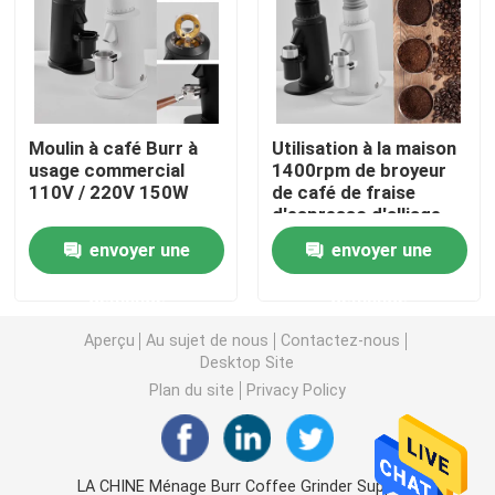
Broyeur de café de Doserless
broyeur de café commerciale
Moulin à café Burr à
Utilisation à la maison
usage commercial
1400rpm de broyeur
110V / 220V 150W
de café de fraise
Broyeur de café d'écran tactile
d'espresso d'alliage
de zinc et d'alliage
envoyer une
envoyer une
d'aluminium
Broyeur de café de ménage
demande
demande
Expresso Bean Grinder
Aperçu
Au sujet de nous
Contactez-nous
Desktop Site
Plan du site
Privacy Policy
Broyeur de café extérieure
Broyeur de café de main
LA CHINE Ménage Burr Coffee Grinder Supplier.