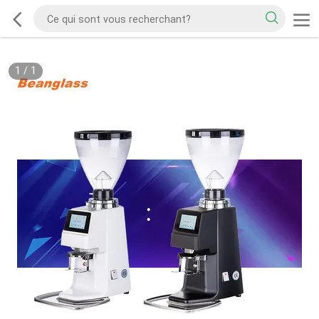
1
/
1