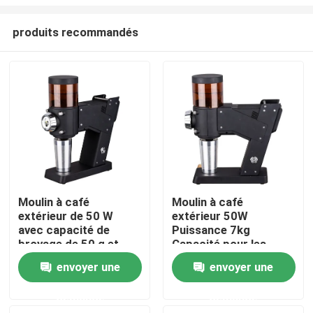
produits recommandés
Moulin à café
Moulin à café
extérieur de 50 W
extérieur 50W
Maison
avec capacité de
Puissance 7kg
broyage de 50 g et
Capacité pour les
logo personnalisé
amateurs de café
Produits
envoyer une
envoyer une
fraîchement moulu
demande
demande
VR Show