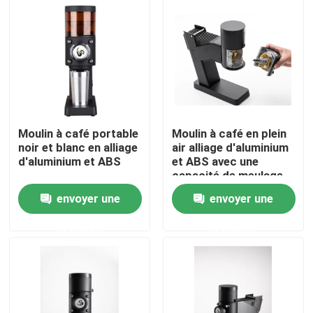
Au sujet de nous
Visite d'usine
Contrôle de qualité
Moulin à café portable
Moulin à café en plein
noir et blanc en alliage
air alliage d'aluminium
d'aluminium et ABS
et ABS avec une
Contactez-nous
capacité de meulage
de 50 g
envoyer une
envoyer une
Cas
demande
demande
Broyeur de grain de café
Burr Coffee Grinder