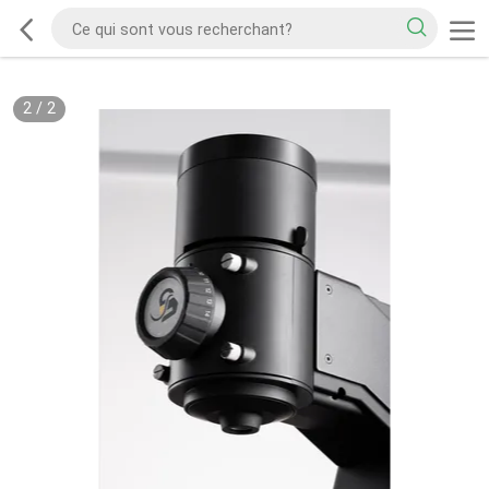
2
/
2