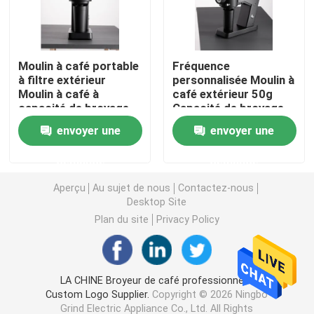
Broyeur de café de Doserless
Moulin à café portable
Fréquence
à filtre extérieur
personnalisée Moulin à
broyeur de café commerciale
Moulin à café à
café extérieur 50g
capacité de broyage
Capacité de broyage
de 50 g
Vitesse rapide
Broyeur de café d'écran tactile
envoyer une
envoyer une
260ROLLS/MIN
demande
demande
Broyeur de café de ménage
Aperçu
Au sujet de nous
Contactez-nous
Desktop Site
Expresso Bean Grinder
Plan du site
Privacy Policy
Broyeur de café extérieure
LA CHINE Broyeur de café professionnelle
Custom Logo Supplier.
Copyright © 2026 Ningbo
Broyeur de café de main
Grind Electric Appliance Co., Ltd. All Rights