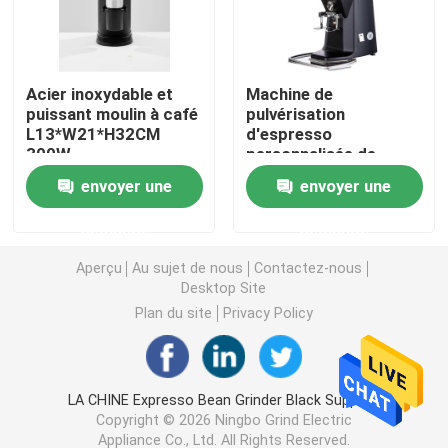
Broyeur de café de Doserless
Acier inoxydable et
Machine de
puissant moulin à café
pulvérisation
broyeur de café commerciale
L13*W21*H32CM
d'espresso
300W
personnalisée de
broyeur de bavures
Broyeur de café d'écran tactile
envoyer une
envoyer une
plates de 15 kg
demande
demande
Broyeur de café de ménage
Aperçu
Au sujet de nous
Contactez-nous
Desktop Site
Expresso Bean Grinder
Plan du site
Privacy Policy
Broyeur de café extérieure
LA CHINE Expresso Bean Grinder Black Supplier.
Copyright © 2026 Ningbo Grind Electric
Broyeur de café de main
Appliance Co., Ltd. All Rights Reserved.