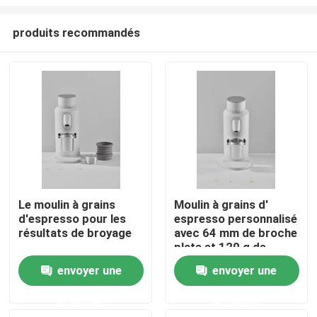
produits recommandés
Le moulin à grains
Moulin à grains d'
d'espresso pour les
espresso personnalisé
Maison
résultats de broyage
avec 64 mm de broche
plate et 120 g de
capacité
Produits
envoyer une
envoyer une
demande
demande
VR Show