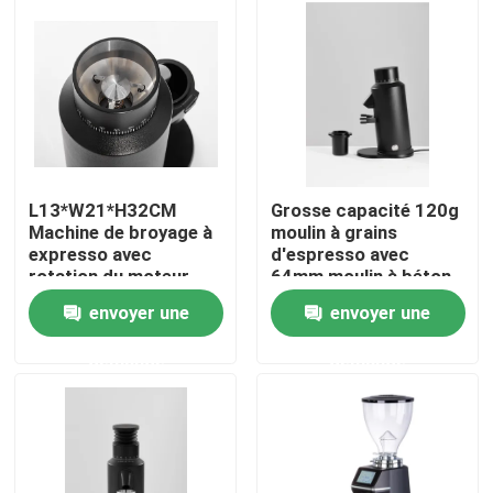
Au sujet de nous
Visite d'usine
Contrôle de qualité
L13*W21*H32CM
Grosse capacité 120g
Machine de broyage à
moulin à grains
expresso avec
d'espresso avec
Contactez-nous
rotation du moteur
64mm moulin à béton
800-2000
plat et 300W de
envoyer une
envoyer une
rouleaux/minute
puissance
Cas
demande
demande
Broyeur de grain de café
Burr Coffee Grinder