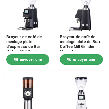
Au sujet de nous
Visite d'usine
Broyeur de café de
Broyeur de café de
meulage plate
meulage plate de Burr
Contrôle de qualité
d'expresso de Burr
Coffee Mill Grinder
Coffee Mill Grinder
Manual
Commercial
envoyer une
envoyer une
Contactez-nous
demande
demande
Cas
Broyeur de grain de café
Burr Coffee Grinder