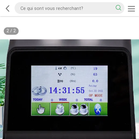
2
/
2