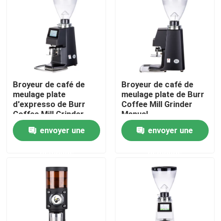
Au sujet de nous
Visite d'usine
Broyeur de café de
Broyeur de café de
Contrôle de qualité
meulage plate
meulage plate de Burr
d'expresso de Burr
Coffee Mill Grinder
Coffee Mill Grinder
Manual
Contactez-nous
Commercial
envoyer une
envoyer une
demande
demande
Cas
Broyeur de grain de café
Burr Coffee Grinder