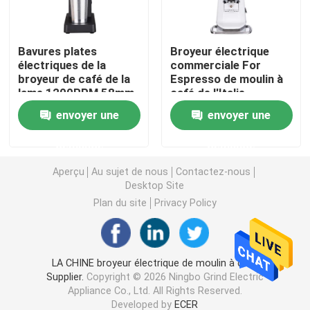
Broyeur de café de Doserless
Bavures plates
Broyeur électrique
électriques de la
commerciale For
broyeur de café de la
Espresso de moulin à
broyeur de café commerciale
lame 1200RPM 58mm
café de l'Italie
envoyer une
envoyer une
Broyeur de café d'écran tactile
demande
demande
Broyeur de café de ménage
Aperçu
Au sujet de nous
Contactez-nous
Desktop Site
Plan du site
Privacy Policy
Expresso Bean Grinder
Broyeur de café extérieure
LA CHINE broyeur électrique de moulin à café
Supplier.
Copyright © 2026 Ningbo Grind Electric
Appliance Co., Ltd. All Rights Reserved.
Broyeur de café de main
Developed by
ECER