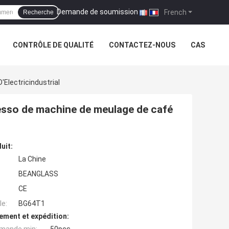
Demande de soumission
|
French
Recherche
CONTRÔLE DE QUALITÉ
CONTACTEZ-NOUS
CAS
Electricindustrial
esso de machine de meulage de café
uit:
La Chine
BEANGLASS
CE
e:
BG64T1
ement et expédition: