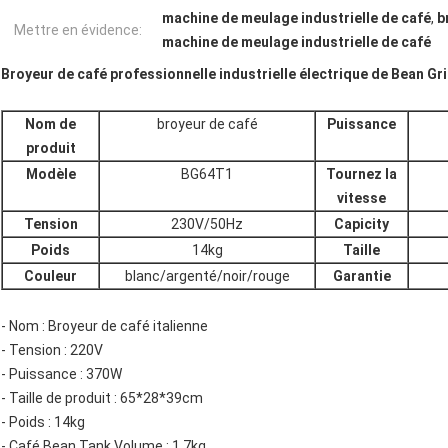
machine de meulage industrielle de café
,
b
Mettre en évidence:
machine de meulage industrielle de café
Broyeur de café professionnelle industrielle électrique de Bean G
Nom de
broyeur de café
Puissance
produit
Modèle
BG64T1
Tournez la
vitesse
Tension
230V/50Hz
Capicity
Poids
14kg
Taille
Couleur
blanc/argenté/noir/rouge
Garantie
- Nom : Broyeur de café italienne
- Tension : 220V
- Puissance : 370W
- Taille de produit : 65*28*39cm
- Poids : 14kg
- Café Bean Tank Volume : 1.7kg