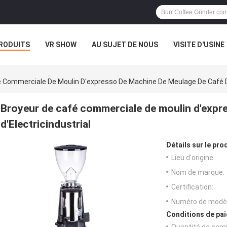
RODUITS
VR SHOW
AU SUJET DE NOUS
VISITE D'USINE
 Commerciale De Moulin D'expresso De Machine De Meulage De Café D'
Broyeur de café commerciale de moulin d'expr
d'Electricindustrial
Détails sur le prod
Lieu d'origine:
Nom de marque:
Certification:
Numéro de modèl
Conditions de pai