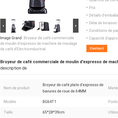
Quantité de com
Prix:
Détails d'emballa
Délai de livraison:
Conditions de pa
Image Grand :
Broyeur de café commerciale
Capacité d'appr
de moulin d'expresso de machine de meulage
Contact
de café d'Electricindustrial
Broyeur de café commerciale de moulin d'expresso de machi
description de
Broyeur de café plate d'expresso de
Nom de produit:
Matér
bavures de roue de 64MM
Modèle:
BG64T1
Poids
Taille:
65*28*39cm
Utilis