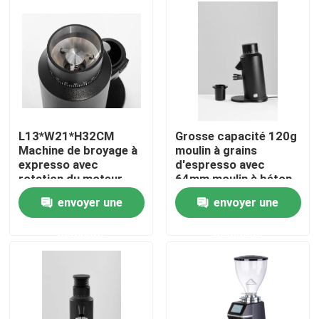
Au sujet de nous
Visite d'usine
Contrôle de qualité
L13*W21*H32CM
Grosse capacité 120g
Machine de broyage à
moulin à grains
expresso avec
d'espresso avec
Contactez-nous
rotation du moteur
64mm moulin à béton
800-2000
plat et 300W de
envoyer une
envoyer une
rouleaux/minute
puissance
Cas
demande
demande
Broyeur de grain de café
Burr Coffee Grinder