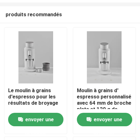
produits recommandés
Le moulin à grains
Moulin à grains d'
d'espresso pour les
espresso personnalisé
Maison
résultats de broyage
avec 64 mm de broche
plate et 120 g de
capacité
Produits
envoyer une
envoyer une
demande
demande
VR Show