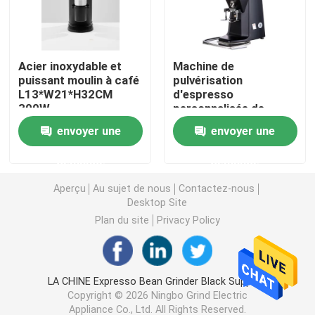
Broyeur de café de Doserless
Acier inoxydable et
Machine de
puissant moulin à café
pulvérisation
broyeur de café commerciale
L13*W21*H32CM
d'espresso
300W
personnalisée de
broyeur de bavures
Broyeur de café d'écran tactile
envoyer une
envoyer une
plates de 15 kg
demande
demande
Broyeur de café de ménage
Aperçu
Au sujet de nous
Contactez-nous
Desktop Site
Expresso Bean Grinder
Plan du site
Privacy Policy
Broyeur de café extérieure
LA CHINE Expresso Bean Grinder Black Supplier.
Copyright © 2026 Ningbo Grind Electric
Broyeur de café de main
Appliance Co., Ltd. All Rights Reserved.